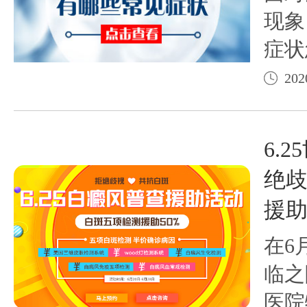
现象
症状
彼方
202
解白
你与
6.
保卫
绝歧
援
在6
临之
医院