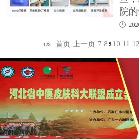
院的
疾病
202
大中
7
8
10
11
1
首页
上一页
9
128
202
展“
斑免
目