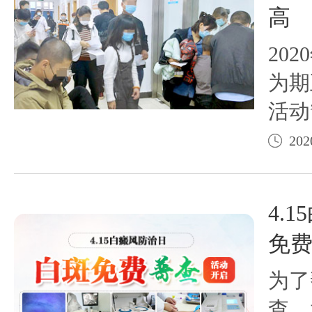
高
202
为期
活动
接诊
202
斑患
门诊
4.
免
为了
查，