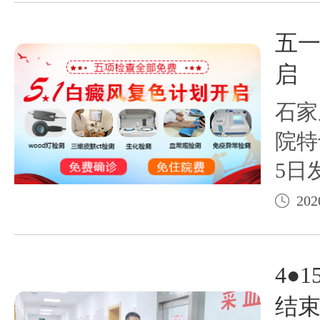
活动
五
癜风
启
白癜
石家
岁以
院特
5日
计划
202
诊的
白斑
4●
美国
结束
wo