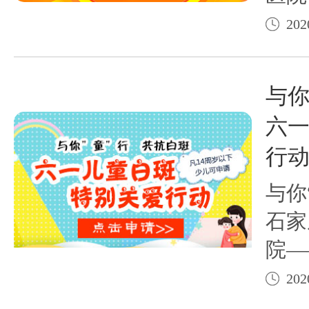
抗白
202
动，
早确
与你
六
行
与你
石家
院—
关爱
202
20