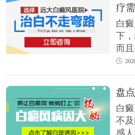
疗
白癜
下，
而且
所以
202
中既
一些
盘
方法
白癜
不及
感人