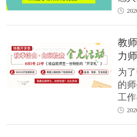
常接
202
接触
生活
教
这些
力
白癜
为了
的师
工作
习和
202
来临
教师