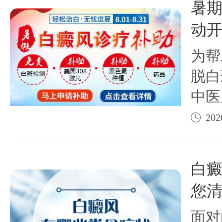
暑
生返
动
动，
为帮
日
脱白
中医
来之
202
助活
提供
白
助项
您清
2.美
面对