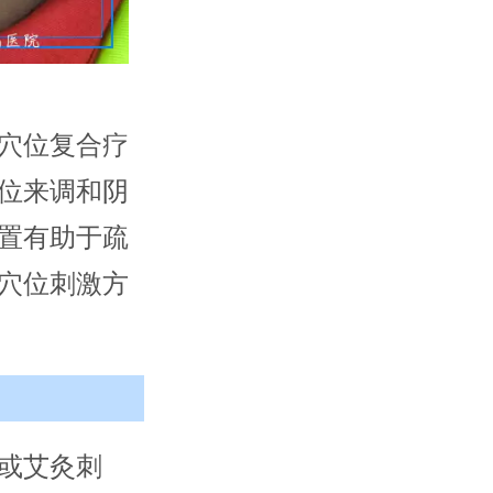
穴位复合疗
位来调和阴
置有助于疏
穴位刺激方
或艾灸刺