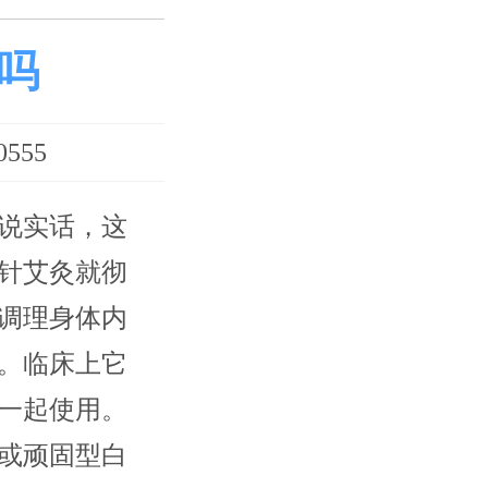
吗
555
说实话，这
针艾灸就彻
调理身体内
。临床上它
一起使用。
或顽固型白