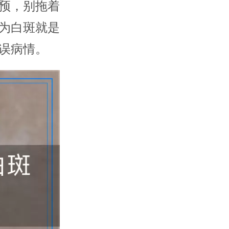
预，别拖着
为白斑就是
误病情。