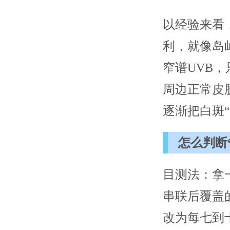
以经验来看
利，就像岛屿
窄谱UVB
周边正常皮
逐渐把白斑“
怎么判断
目测法：拿
串联后覆盖
改为每七到