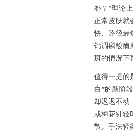
补？”理论
正常皮肤就
快、路径最
钙调磷酸酶
斑的情况下
值得一提的
白”
的新阶
却迟迟不动
或梅花针轻
散。手法轻