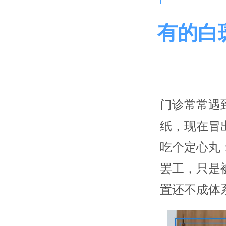
有的白
门诊常常遇
纸，现在冒
吃个定心丸
罢工，只是
置还不成体