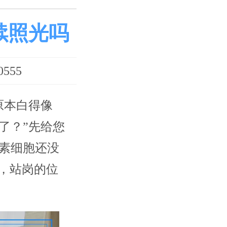
续照光吗
555
原本白得像
了？”先给您
素细胞还没
，站岗的位