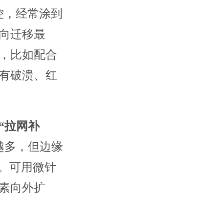
控，经常涂到
向迁移最
，比如配合
有破溃、红
“拉网补
越多，但边缘
。可用微针
素向外扩