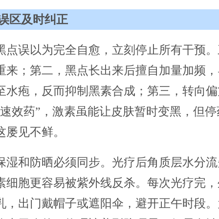
误区及时纠正
黑点误以为完全自愈，立刻停止所有干预。
重来；第二，黑点长出来后擅自加量加频，
至水疱，反而抑制黑素合成；第三，转向偏
“速效药”，激素虽能让皮肤暂时变黑，但停
这屡见不鲜。
保湿和防晒必须同步。光疗后角质层水分流
素细胞更容易被紫外线反杀。每次光疗完，
乳，出门戴帽子或遮阳伞，避开正午时段。