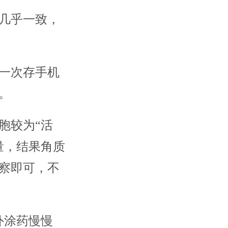
几乎一致，
一次存手机
。
胞较为“活
量，结果角质
观察即可，不
外涂药慢慢