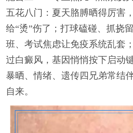
五花八门：夏天胳膊晒得厉害
给“烫”伤了；打球磕碰、抓挠
班、考试焦虑让免疫系统乱套
过白癜风，基因悄悄按下启动
暴晒、情绪、遗传四兄弟常结
自来。