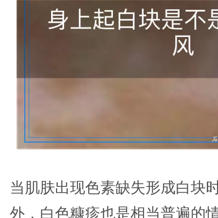
当肌肤出现色素缺失形成白块
外，白色糠疹也是相当普遍的