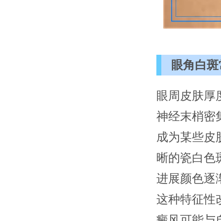
眼角白斑
眼周皮肤厚
神经末梢密
成为某些皮
晰的瓷白色
进展颜色逐
这种特征性
癜风可能与