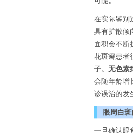
可能。
在实际鉴别
具有扩散倾
面积会不断
花斑癣患者
子。
无色素
会随年龄增
诊误治的发
眼周白斑
一旦确认眼