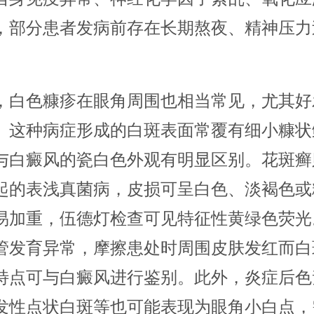
，部分患者发病前存在长期熬夜、精神压力
，白色糠疹在眼角周围也相当常见，尤其好
。这种病症形成的白斑表面常覆有细小糠状
与白癜风的瓷白色外观有明显区别。花斑癣
起的表浅真菌病，皮损可呈白色、淡褐色或
易加重，伍德灯检查可见特征性黄绿色荧光
管发育异常，摩擦患处时周围皮肤发红而白
特点可与白癜风进行鉴别。此外，炎症后色
发性点状白斑等也可能表现为眼角小白点，