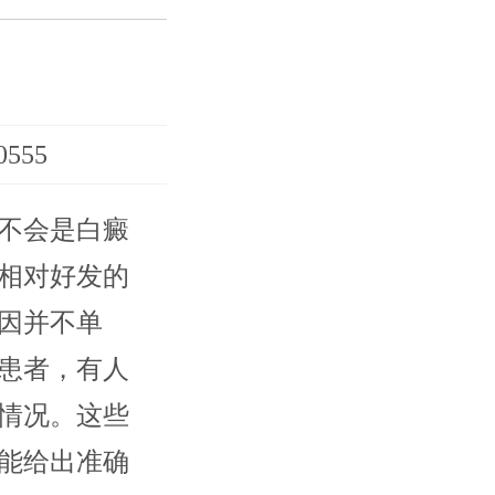
555
不会是白癜
相对好发的
因并不单
患者，有人
情况。这些
能给出准确