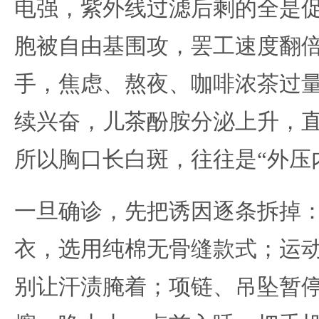
电强，紫外线过滤后剩的全是
胞被自由基围攻，罢工速度翻
手，焦虑、熬夜、咖啡浓茶过
续兴奋，儿茶酚胺分泌上升，
所以胸口长白斑，往往是“外压
一旦确诊，先把诱因逐条拆掉
衣，选用纯棉无骨缝款式；运
别让汗渍腌着；项链、吊坠暂