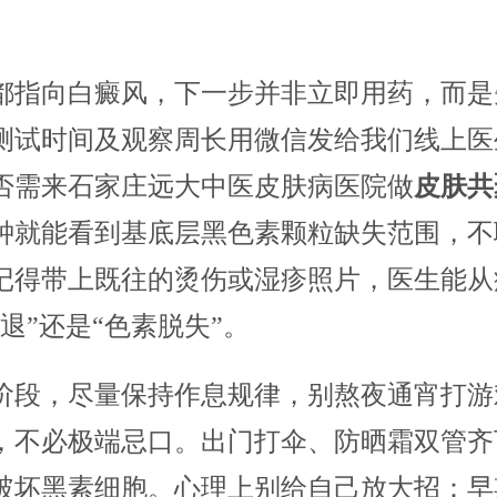
都指向白癜风，下一步并非立即用药，而是
测试时间及观察周长用微信发给我们线上医
否需来石家庄远大中医皮肤病医院做
皮肤共
钟就能看到基底层黑色素颗粒缺失范围，不
记得带上既往的烫伤或湿疹照片，医生能从
退”还是“色素脱失”。
阶段，尽量保持作息规律，别熬夜通宵打游
，不必极端忌口。出门打伞、防晒霜双管齐
破坏黑素细胞。心理上别给自己放大招：早