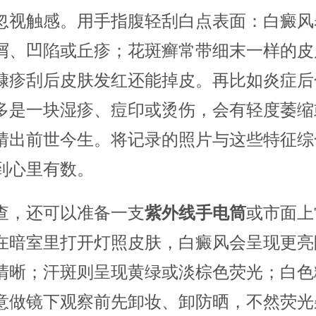
忽视触感。用手指腹轻刮白点表面：白癜风
屑、凹陷或丘疹；花斑癣常带细末一样的皮
糠疹刮后皮肤发红还能掉皮。再比如炎症后
多是一块湿疹、痘印或烫伤，会有轻度萎缩
猜出前世今生。将记录的照片与这些特征综
到心里有数。
查，还可以准备一支
紫外线手电筒
或市面上
在暗室里打开灯照皮肤，白癜风会呈现更亮
清晰；汗斑则呈现黄绿或淡棕色荧光；白色
意做镜下观察前先卸妆、卸防晒，不然荧光