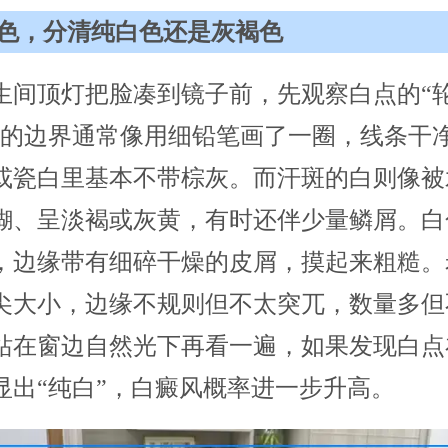
色，分清纯白色还是灰褐色
生间顶灯把脸凑到镜子前，先观察白点的“轮
风的边界通常像用细铅笔画了一圈，线条干
或瓷白里基本不带棕灰。而汗斑的白则像被
糊、呈淡褐或灰黄，有时还伴少量鳞屑。白
，边缘带有细碎干燥的皮屑，摸起来粗糙。
尖大小，边缘不规则但不太突兀，数量多但
站在窗边自然光下再看一遍，如果发现白点
显出“纯白”，白癜风概率进一步升高。