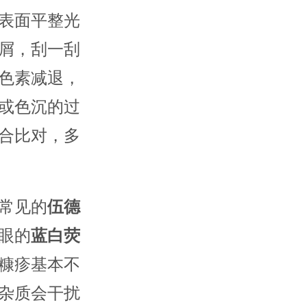
表面平整光
屑，刮一刮
色素减退，
或色沉的过
合比对，多
常见的
伍德
眼的
蓝白荧
糠疹基本不
杂质会干扰