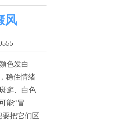
癜风
555
颜色发白
，稳住情绪
斑癣、白色
可能“冒
想要把它们区