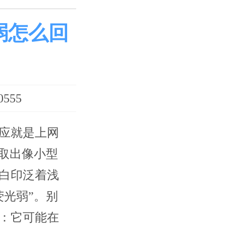
弱怎么回
555
应就是上网
取出像小型
白印泛着浅
光弱”。别
：它可能在