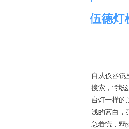
伍德灯
自从仪容镜
搜索，“我
台灯一样的
浅的蓝白，
急着慌，弱