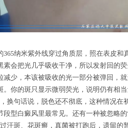
的365纳米紫外线穿过角质层，照在表皮和
黑素会把光几乎吸收干净，所以发射回的荧
粒减少，本该被吸收的光一部分被弹回，就
斑。你的斑只显示微弱荧光，说明仍有相当
线，换句话说，脱色还不彻底，这种情况在
节段型白癜风里最常见。还有一种被忽略的
得过汗斑、花斑癣，真菌被打跑后，遗留的