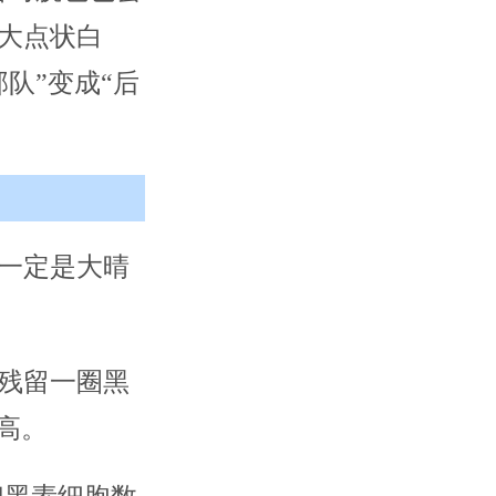
大点状白
队”变成“后
一定是大晴
残留一圈黑
高。