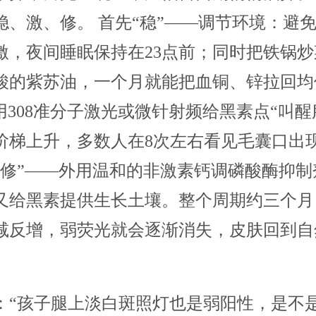
稳、激、修。 首先“稳”——调节环境：避
激，夜间睡眠保持在23点前；同时把铁锅
酸的紫苏油，一个月就能把血铜、锌拉回均
用308准分子激光或微针射频给黑素点“叫醒
阶梯上升，多数人在8次左右看见毛囊口出
“修”——外用温和的非激素钙调磷酸酶抑制
又给黑素提供生长土壤。整个周期约三个月
减反增，弱荧光就会逐渐消失，皮肤回到自
：“孩子腿上淡白斑照灯也是弱阳性，是不