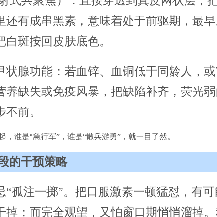
反射式共聚焦）：直接穿透到真皮网状层，
里还有成串黑素，意味着处于前驱期，最早
把白斑按回皮肤底色。
甲状腺功能：若血锌、血铜低于同龄人，或T
营养缺失或免疫风暴，把缺陷补齐，荧光弱
步不前。
起，谁是“急行军”，谁是“散兵游勇”，就一目了然。
段的干预策略
忌“孤注一掷”。把口服激素一顿猛怼，有可
干掉；而完全观望，又怕窗口期悄悄溜掉。