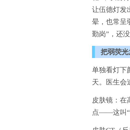
让伍德灯发
晕，也常呈
勤岗”，还
把弱荧光
单独看灯下
天。医生会
皮肤镜：在
点——这叫