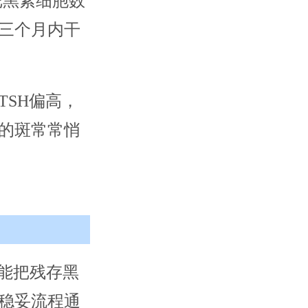
把黑素细胞数
三个月内干
SH偏高，
的斑常常悄
能把残存黑
稳妥流程通