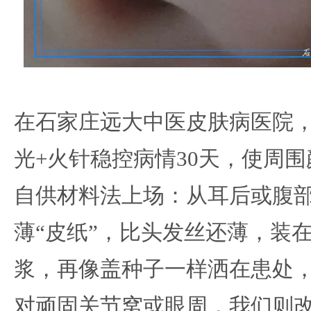
在石家庄远大中医皮肤病医院
光+火针稳控病情30天，使周
自供材料法上场：从耳后或腹
薄“皮纸”，比头发丝还薄，装
浆，再像盖种子一样洒在患处，
对顽固关节窝或眼周，我们则