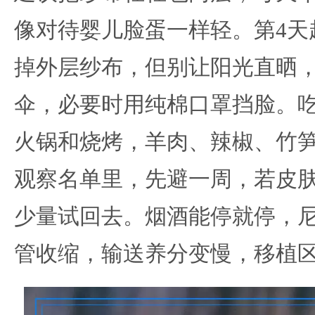
像对待婴儿脸蛋一样轻。第4天
掉外层纱布，但别让阳光直晒
伞，必要时用纯棉口罩挡脸。
火锅和烧烤，羊肉、辣椒、竹
观察名单里，先避一周，若皮
少量试回去。烟酒能停就停，
管收缩，输送养分变慢，移植