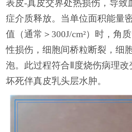
表皮-真皮交界处热损伤，导致
症介质释放。当单位面积能量
值（通常＞300J/cm²）时，
性损伤，细胞间桥粒断裂，细
泡。此过程符合Ⅱ度烧伤病理改
坏死伴真皮乳头层水肿。