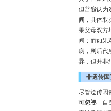
但普遍认为
间
，具体取
果父母双方均
间；而如果
病，则后代
异
，但并非
非遗传因
尽管遗传因
可忽视
。自