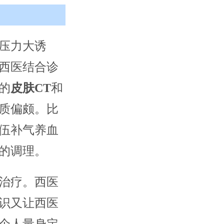
压力大诱
西医结合诊
的
皮肤CT
和
质偏颇。比
伍补气养血
的调理。
治疗。西医
识又让西医