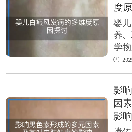
度
婴儿
养、
学物
关，
202
家长
儿白
影
因
影
遗传