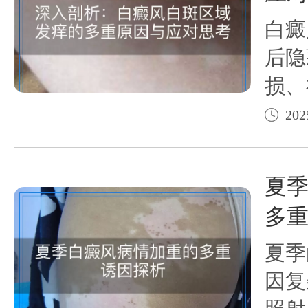
白癜
后隐
损、
疫反
202
理因
与护
夏
况，
多
夏季
因复