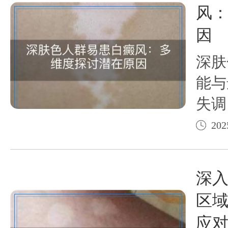
风
因
深肤
能与
失调
素以
202
因素
原因
深
康状
区
防措
应