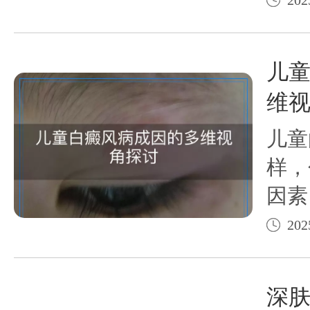
些深
好地
儿
维
儿童
样，
因素
养不
202
等，
上影
深
生和