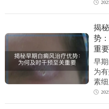
功能
202
从而
发挥
揭
势
重
早期
为有
素细
应尚
202
预可