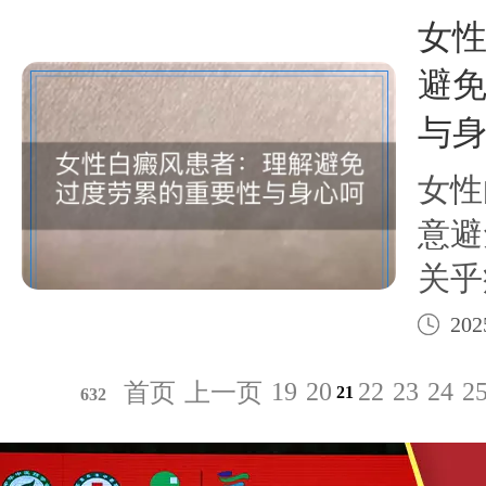
治疗
女
及能
避
与
女性
意避
关乎
到整
202
劳累
19
20
22
23
24
2
首页
上一页
21
632
状，
其在