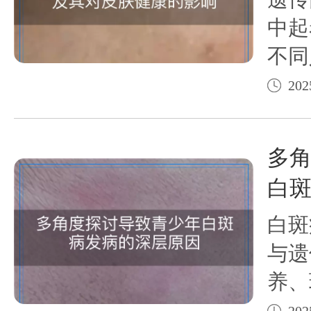
中起
不同
导致
202
活性
力存
多
露在
白
射源
白斑
与遗
养、
等多
202