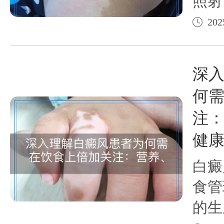
照射
绪因
202
不规
夏季
深
持良
何
惯，
注
恢
健
白癜
食管
的生